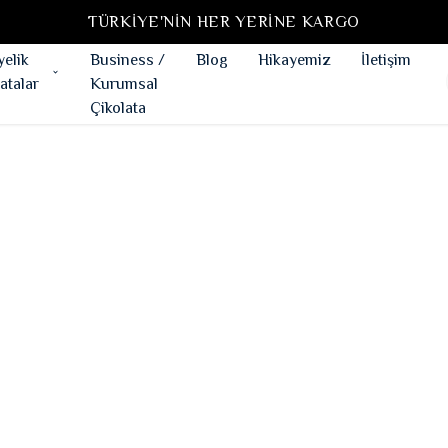
TÜRKIYE'NIN HER YERINE KARGO
yelik
Business /
Blog
Hikayemiz
İletişim
atalar
Kurumsal
Çikolata