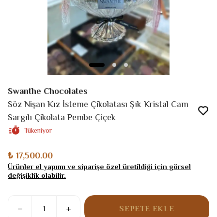
Swanthe Chocolates
Söz Nişan Kız İsteme Çikolatası Şık Kristal Cam
Sargılı Çikolata Pembe Çiçek
Tükeniyor
₺ 17,500.00
Ürünler el yapımı ve siparişe özel üretildiği için görsel
değişiklik olabilir.
SEPETE EKLE