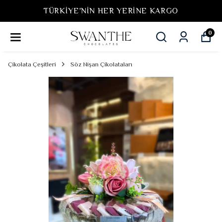
TÜRKIYE'NIN HER YERINE KARGO
0
Çikolata Çeşitleri
Söz Nişan Çikolataları