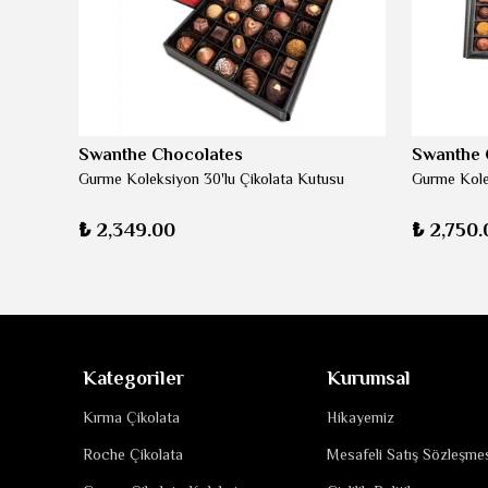
Swanthe Chocolates
Swanthe 
Gurme Koleksiyon 30'lu Çikolata Kutusu
Gurme Kole
₺ 2,349.00
₺ 2,750.
Kategoriler
Kurumsal
Kırma Çikolata
Hikayemiz
Roche Çikolata
Mesafeli Satış Sözleşme