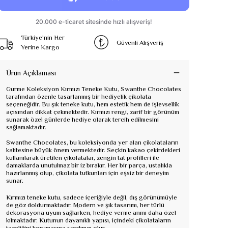
Türkiye'nin Her
Güvenli Alışveriş
Yerine Kargo
Ürün Açıklaması
Gurme Koleksiyon Kırmızı Teneke Kutu, Swanthe Chocolates
tarafından özenle tasarlanmış bir hediyelik çikolata
seçeneğidir. Bu şık teneke kutu, hem estetik hem de işlevsellik
açısından dikkat çekmektedir. Kırmızı rengi, zarif bir görünüm
sunarak özel günlerde hediye olarak tercih edilmesini
sağlamaktadır.
Swanthe Chocolates, bu koleksiyonda yer alan çikolataların
kalitesine büyük önem vermektedir. Seçkin kakao çekirdekleri
kullanılarak üretilen çikolatalar, zengin tat profilleri ile
damaklarda unutulmaz bir iz bırakır. Her bir parça, ustalıkla
hazırlanmış olup, çikolata tutkunları için eşsiz bir deneyim
sunar.
Kırmızı teneke kutu, sadece içeriğiyle değil, dış görünümüyle
de göz doldurmaktadır. Modern ve şık tasarımı, her türlü
dekorasyona uyum sağlarken, hediye verme anını daha özel
kılmaktadır. Kutunun dayanıklı yapısı, içindeki çikolataların
tazeliğini korumasına yardımcı olur.