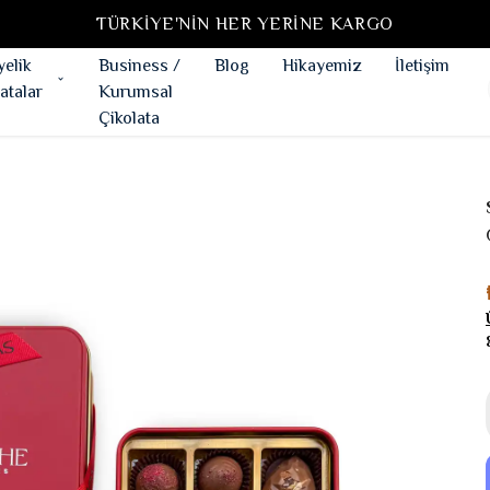
TÜRKIYE'NIN HER YERINE KARGO
yelik
Business /
Blog
Hikayemiz
İletişim
atalar
Kurumsal
Çikolata