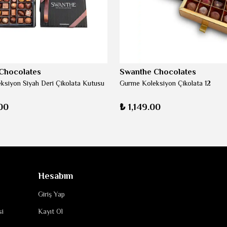
Chocolates
Swanthe Chocolates
ksiyon Siyah Deri Çikolata Kutusu
Gurme Koleksiyon Çikolata 12
00
₺ 1,149.00
Hesabım
Giriş Yap
si
Kayıt Ol