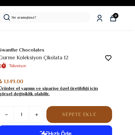
0
Swanthe Chocolates
Gurme Koleksiyon Çikolata 12
Tükeniyor
₺ 1,149.00
Ürünler el yapımı ve siparişe özel üretildiği için
görsel değişiklik olabilir.
SEPETE EKLE