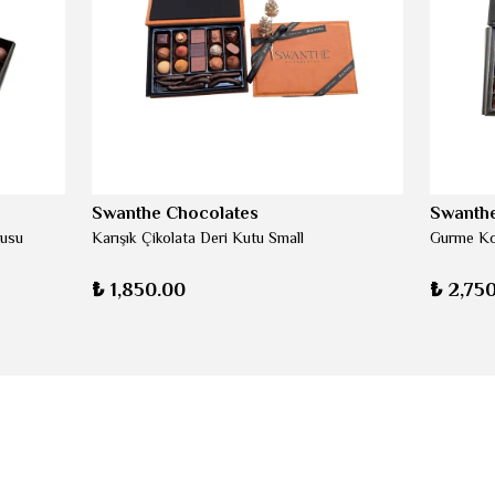
Swanthe Chocolates
Swanthe
tusu
Karışık Çikolata Deri Kutu Small
Gurme Kol
₺ 1,850.00
₺ 2,75