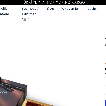
TÜRKIYE'NIN HER YERINE KARGO
yelik
Business /
Blog
Hikayemiz
İletişim
atalar
Kurumsal
Çikolata