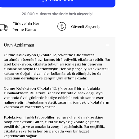
Türkiye'nin Her
Güvenli Alışveriş
Yerine Kargo
Ürün Açıklaması
Gurme Koleksiyon Çikolata 12, Swanthe Chocolates
tarafından özenle hazırlanmış bir hediyelik çikolata setidir. Bu
özel koleksiyon, çikolata tutkunları için eşsiz bir deneyim
sunmak amacıyla tasarlanmıştır. Her bir parça, yüksek kaliteli
kakao ve doğal malzemeler kullanılarak üretilmiştir, bu da
lezzetinin derinliğini ve zenginliğini artırmaktadır.
Gurme Koleksiyon Çikolata 12, şık ve zarif bir ambalajda
sunulmaktadır. Bu, ürünü sadece bir tatlı olarak değil, aynı
zamanda özel günlerde hediye edilebilecek bir sanat eseri
haline getirir. Ambalajın estetik tasarımı, içindeki çikolataların
kalitesini ve zarafetini yansıtır.
Koleksiyon, farklı tat profilleri sunarak her damak zevkine
hitap etmektedir. Bitter, sütlü ve beyaz çikolata çeşitleri,
çeşitli dolgu ve aromalarla zenginleştirilmiştir. Bu çeşitlilik,
çikolata severlerin her bir parçada yeni bir lezzet
keşfetmesini sağlar.