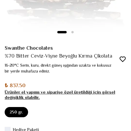
Swanthe Chocolates
%70 Bitter Ceviz-Vişne Beyoğlu Kırma Çikolata
16-20°C Serin, kuru, direkt güneş ışığından uzakta ve kokusuz
bir yerde muhafaza ediniz.
₺ 837.50
Ürünler el yapımı ve siparişe özel üretildiği için görsel
değişiklik olabilir.
250 gr.
Hediye Paketi