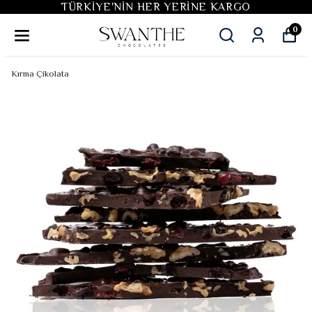
TÜRKIYE'NIN HER YERINE KARGO
0
Kırma Çikolata